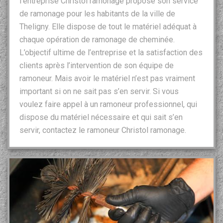
l’entreprise Christol ramonage propose son service
de ramonage pour les habitants de la ville de
Theligny. Elle dispose de tout le matériel adéquat à
chaque opération de ramonage de cheminée.
L’objectif ultime de l’entreprise et la satisfaction des
clients après l’intervention de son équipe de
ramoneur. Mais avoir le matériel n’est pas vraiment
important si on ne sait pas s’en servir. Si vous
voulez faire appel à un ramoneur professionnel, qui
dispose du matériel nécessaire et qui sait s’en
servir, contactez le ramoneur Christol ramonage.