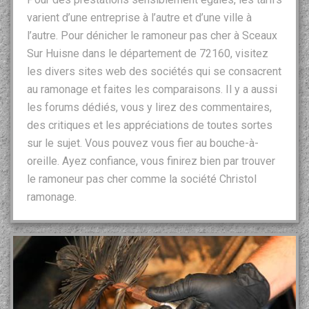
varient d’une entreprise à l’autre et d’une ville à
l’autre. Pour dénicher le ramoneur pas cher à Sceaux
Sur Huisne dans le département de 72160, visitez
les divers sites web des sociétés qui se consacrent
au ramonage et faites les comparaisons. Il y a aussi
les forums dédiés, vous y lirez des commentaires,
des critiques et les appréciations de toutes sortes
sur le sujet. Vous pouvez vous fier au bouche-à-
oreille. Ayez confiance, vous finirez bien par trouver
le ramoneur pas cher comme la société Christol
ramonage.