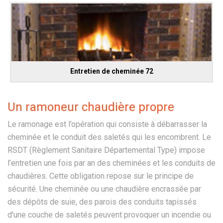
Entretien de cheminée 72
Un ramoneur chaudière propre
Le ramonage est l’opération qui consiste à débarrasser la
cheminée et le conduit des saletés qui les encombrent. Le
RSDT (Règlement Sanitaire Départemental Type) impose
l’entretien une fois par an des cheminées et les conduits de
chaudières. Cette obligation repose sur le principe de
sécurité. Une cheminée ou une chaudière encrassée par
des dépôts de suie, des parois des conduits tapissés
d'une couche de saletés peuvent provoquer un incendie ou