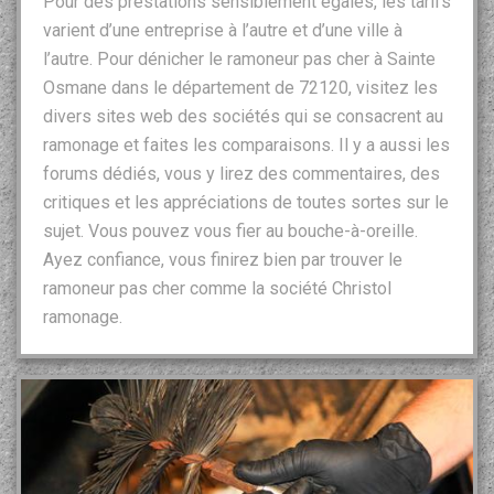
Pour des prestations sensiblement égales, les tarifs
varient d’une entreprise à l’autre et d’une ville à
l’autre. Pour dénicher le ramoneur pas cher à Sainte
Osmane dans le département de 72120, visitez les
divers sites web des sociétés qui se consacrent au
ramonage et faites les comparaisons. Il y a aussi les
forums dédiés, vous y lirez des commentaires, des
critiques et les appréciations de toutes sortes sur le
sujet. Vous pouvez vous fier au bouche-à-oreille.
Ayez confiance, vous finirez bien par trouver le
ramoneur pas cher comme la société Christol
ramonage.