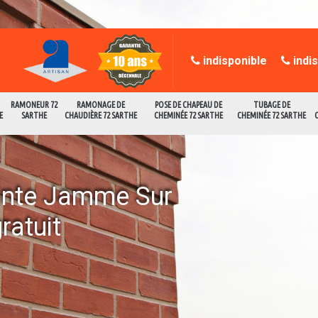
indisponible
indi
RAMONEUR 72
RAMONAGE DE
POSE DE CHAPEAU DE
TUBAGE DE
E
SARTHE
CHAUDIÈRE 72 SARTHE
CHEMINÉE 72 SARTHE
CHEMINÉE 72 SARTHE
inte Jamme Sur
ratuit