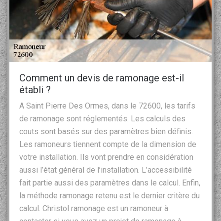
Comment un devis de ramonage est-il
établi ?
A Saint Pierre Des Ormes, dans le 72600, les tarifs
de ramonage sont réglementés. Les calculs des
couts sont basés sur des paramètres bien définis.
Les ramoneurs tiennent compte de la dimension de
votre installation. Ils vont prendre en considération
aussi l’état général de l’installation. L’accessibilité
fait partie aussi des paramètres dans le calcul. Enfin,
la méthode ramonage retenu est le dernier critère du
calcul. Christol ramonage est un ramoneur à