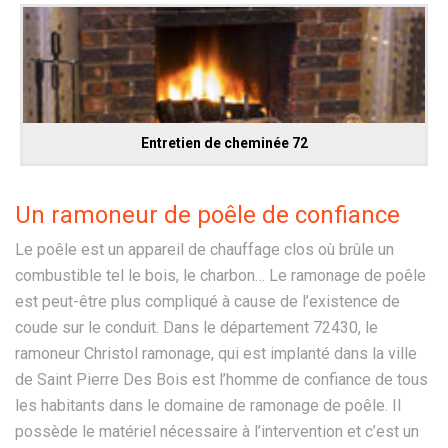
Entretien de cheminée 72
Un ramoneur de poêle de confiance
Le poêle est un appareil de chauffage clos où brûle un
combustible tel le bois, le charbon… Le ramonage de poêle
est peut-être plus compliqué à cause de l’existence de
coude sur le conduit. Dans le département 72430, le
ramoneur Christol ramonage, qui est implanté dans la ville
de Saint Pierre Des Bois est l’homme de confiance de tous
les habitants dans le domaine de ramonage de poêle. Il
possède le matériel nécessaire à l’intervention et c’est un