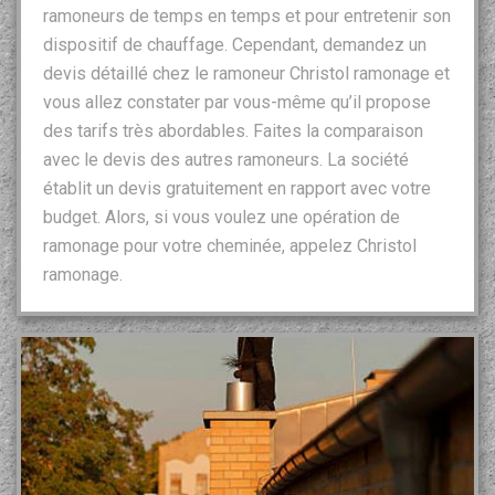
ramoneurs de temps en temps et pour entretenir son
dispositif de chauffage. Cependant, demandez un
devis détaillé chez le ramoneur Christol ramonage et
vous allez constater par vous-même qu’il propose
des tarifs très abordables. Faites la comparaison
avec le devis des autres ramoneurs. La société
établit un devis gratuitement en rapport avec votre
budget. Alors, si vous voulez une opération de
ramonage pour votre cheminée, appelez Christol
ramonage.