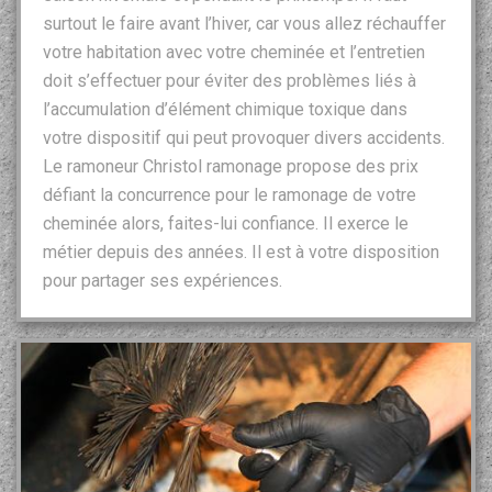
surtout le faire avant l’hiver, car vous allez réchauffer
votre habitation avec votre cheminée et l’entretien
doit s’effectuer pour éviter des problèmes liés à
l’accumulation d’élément chimique toxique dans
votre dispositif qui peut provoquer divers accidents.
Le ramoneur Christol ramonage propose des prix
défiant la concurrence pour le ramonage de votre
cheminée alors, faites-lui confiance. Il exerce le
métier depuis des années. Il est à votre disposition
pour partager ses expériences.