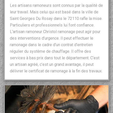
Les artisans ramoneurs sont connus par la qualité de
leur travail. Mais celui qui est basé dans la ville de
Saint Georges Du Rosay dans le 72110 rafle la mise.
Particuliers et professionnels lui font confiance.
L’artisan ramoneur Christol ramonage peut agir pour
des interventions d’urgence. Il peut effectuer le
ramonage dans le cadre d’un contrat d’entretien
régulier du système de chauffage. Il offre des
services à bas prix dans tout le département. C’est
un artisan agréé, c’est un grand avantage, il peut
délivrer le certificat de ramonage à la fin des travaux.