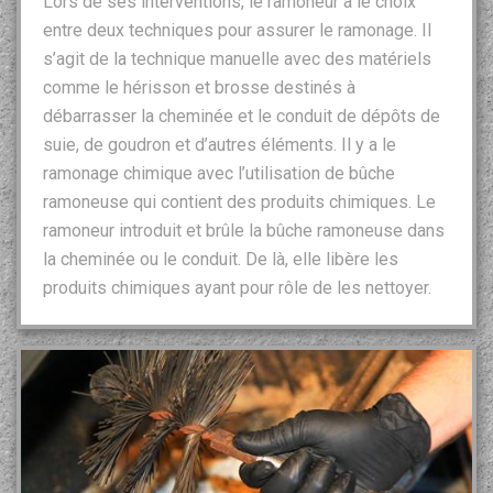
Lors de ses interventions, le ramoneur a le choix
entre deux techniques pour assurer le ramonage. Il
s’agit de la technique manuelle avec des matériels
comme le hérisson et brosse destinés à
débarrasser la cheminée et le conduit de dépôts de
suie, de goudron et d’autres éléments. Il y a le
ramonage chimique avec l’utilisation de bûche
ramoneuse qui contient des produits chimiques. Le
ramoneur introduit et brûle la bûche ramoneuse dans
la cheminée ou le conduit. De là, elle libère les
produits chimiques ayant pour rôle de les nettoyer.