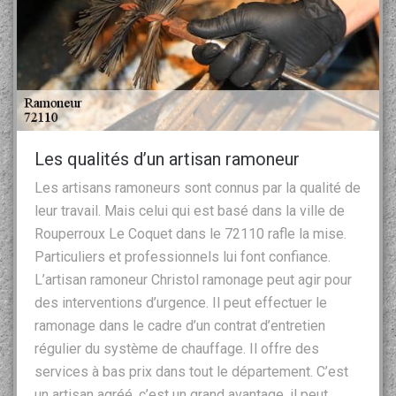
Les qualités d’un artisan ramoneur
Les artisans ramoneurs sont connus par la qualité de
leur travail. Mais celui qui est basé dans la ville de
Rouperroux Le Coquet dans le 72110 rafle la mise.
Particuliers et professionnels lui font confiance.
L’artisan ramoneur Christol ramonage peut agir pour
des interventions d’urgence. Il peut effectuer le
ramonage dans le cadre d’un contrat d’entretien
régulier du système de chauffage. Il offre des
services à bas prix dans tout le département. C’est
un artisan agréé, c’est un grand avantage, il peut