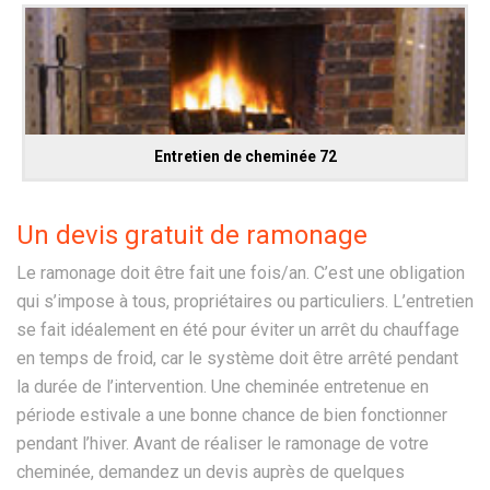
Entretien de cheminée 72
Un devis gratuit de ramonage
Le ramonage doit être fait une fois/an. C’est une obligation
qui s’impose à tous, propriétaires ou particuliers. L’entretien
se fait idéalement en été pour éviter un arrêt du chauffage
en temps de froid, car le système doit être arrêté pendant
la durée de l’intervention. Une cheminée entretenue en
période estivale a une bonne chance de bien fonctionner
pendant l’hiver. Avant de réaliser le ramonage de votre
cheminée, demandez un devis auprès de quelques