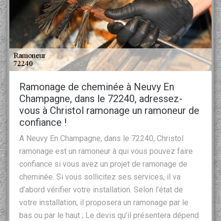
Ramonage de cheminée à Neuvy En
Champagne, dans le 72240, adressez-
vous à Christol ramonage un ramoneur de
confiance !
A Neuvy En Champagne, dans le 72240, Christol
ramonage est un ramoneur à qui vous pouvez faire
confiance si vous avez un projet de ramonage de
cheminée. Si vous sollicitez ses services, il va
d’abord vérifier votre installation. Selon l’état de
votre installation, il proposera un ramonage par le
bas ou par le haut ; Le devis qu’il présentera dépend