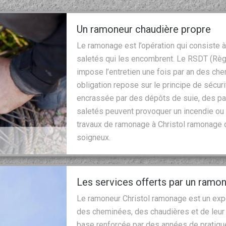
Un ramoneur chaudière propre
Le ramonage est l’opération qui consiste 
saletés qui les encombrent. Le RSDT (Règ
impose l’entretien une fois par an des ch
obligation repose sur le principe de sécu
encrassée par des dépôts de suie, des pa
saletés peuvent provoquer un incendie ou
travaux de ramonage à Christol ramonage q
soigneux.
Les services offerts par un ramo
Le ramoneur Christol ramonage est un expe
des cheminées, des chaudières et de leur c
base renforcée par des années de pratique.