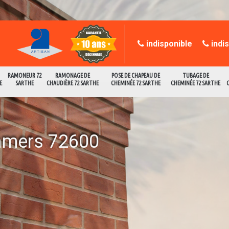
indisponible
indi
RAMONEUR 72
RAMONAGE DE
POSE DE CHAPEAU DE
TUBAGE DE
E
SARTHE
CHAUDIÈRE 72 SARTHE
CHEMINÉE 72 SARTHE
CHEMINÉE 72 SARTHE
amers 72600