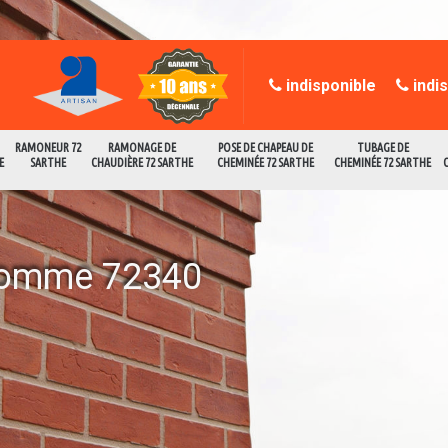
indisponible
indi
RAMONEUR 72
RAMONAGE DE
POSE DE CHAPEAU DE
TUBAGE DE
E
SARTHE
CHAUDIÈRE 72 SARTHE
CHEMINÉE 72 SARTHE
CHEMINÉE 72 SARTHE
homme 72340