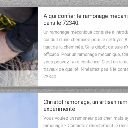
A qui confier le ramonage mécan
dans le 72340.
Un ramonage mécanique consiste à introdui
conduit d’une cheminée pour le nettoyer. Ave
haut de la cheminée. Si le dépôt de suie 
efficace. Pour un ramonage mécanique, Chr
vous pouvez faire confiance. C’est un ram
travaux de qualité. N’hésitez pas à le con
72340.
Christol ramonage, un artisan ram
expérimenté
Vous voulez un ramoneur pas cher, mais ay
ramonage ? Contactez directement le ramo