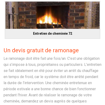
Entretien de cheminée 72
Un devis gratuit de ramonage
Le ramonage doit être fait une fois/an. C’est une obligation
qui s’impose à tous, propriétaires ou particuliers. L’entretien
se fait idéalement en été pour éviter un arrêt du chauffage
en temps de froid, car le système doit être arrêté pendant
la durée de l’intervention. Une cheminée entretenue en
période estivale a une bonne chance de bien fonctionner
pendant l’hiver. Avant de réaliser le ramonage de votre
cheminée, demandez un devis auprès de quelques