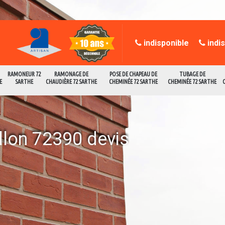
indisponible
indi
RAMONEUR 72
RAMONAGE DE
POSE DE CHAPEAU DE
TUBAGE DE
E
SARTHE
CHAUDIÈRE 72 SARTHE
CHEMINÉE 72 SARTHE
CHEMINÉE 72 SARTHE
llon 72390 devis