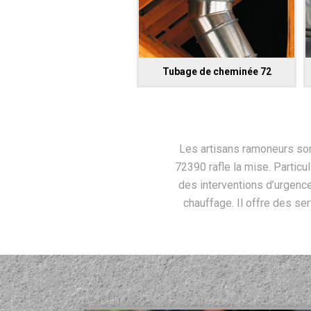
Tubage de cheminée 72
Les artisans ramoneurs sont
72390 rafle la mise. Particu
des interventions d’urgence
chauffage. Il offre des ser