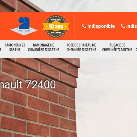
indisponible
indi
RAMONEUR 72
RAMONAGE DE
POSE DE CHAPEAU DE
TUBAGE DE
E
SARTHE
CHAUDIÈRE 72 SARTHE
CHEMINÉE 72 SARTHE
CHEMINÉE 72 SARTHE
hault 72400