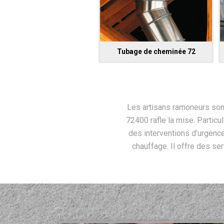
Tubage de cheminée 72
Les artisans ramoneurs sont 
72400 rafle la mise. Particu
des interventions d’urgence
chauffage. Il offre des ser