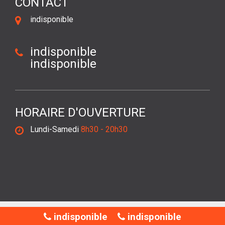
CONTACT
indisponible
indisponible
indisponible
HORAIRE D'OUVERTURE
Lundi-Samedi
8h30 - 20h30
©2018 Tout droit réservé -
Mentions légales
indisponible
indisponible