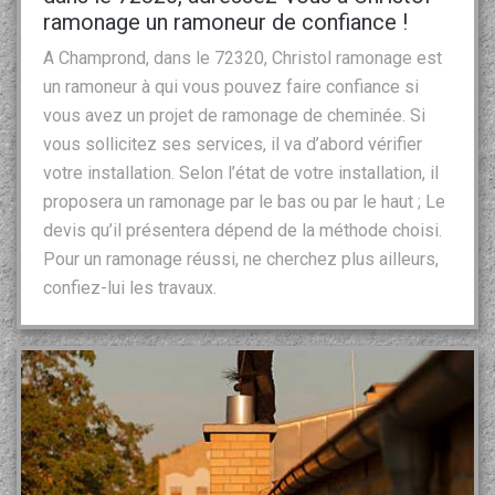
ramonage un ramoneur de confiance !
A Champrond, dans le 72320, Christol ramonage est
un ramoneur à qui vous pouvez faire confiance si
vous avez un projet de ramonage de cheminée. Si
vous sollicitez ses services, il va d’abord vérifier
votre installation. Selon l’état de votre installation, il
proposera un ramonage par le bas ou par le haut ; Le
devis qu’il présentera dépend de la méthode choisi.
Pour un ramonage réussi, ne cherchez plus ailleurs,
confiez-lui les travaux.