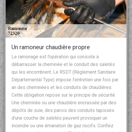
Un ramoneur chaudière propre
Le ramonage est l’opération qui consiste à
débarrasser la cheminée et le conduit des saletés
qui les encombrent. Le RSDT (Règlement Sanitaire
Départemental Type) impose l’entretien une fois par
an des cheminées et les conduits de chaudières.
Cette obligation repose sur le principe de sécurité.
Une cheminée ou une chaudière encrassée par des
dépôts de suie, des parois des conduits tapissés
d'une couche de saletés peuvent provoquer un
incendie ou une émanation de gaz nocifs. Confiez