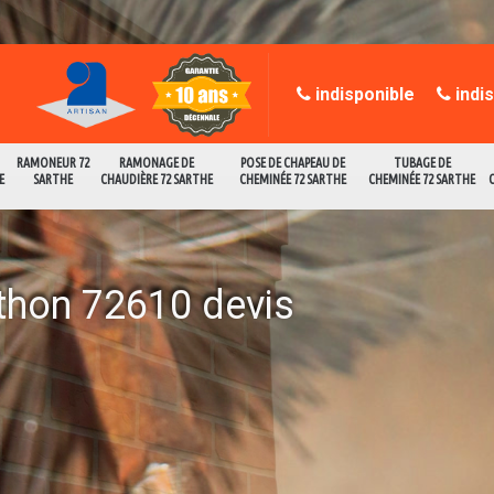
indisponible
indi
RAMONEUR 72
RAMONAGE DE
POSE DE CHAPEAU DE
TUBAGE DE
E
SARTHE
CHAUDIÈRE 72 SARTHE
CHEMINÉE 72 SARTHE
CHEMINÉE 72 SARTHE
thon 72610 devis