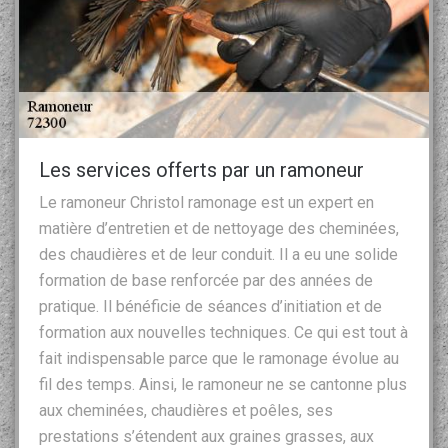
Les services offerts par un ramoneur
Le ramoneur Christol ramonage est un expert en
matière d’entretien et de nettoyage des cheminées,
des chaudières et de leur conduit. Il a eu une solide
formation de base renforcée par des années de
pratique. Il bénéficie de séances d’initiation et de
formation aux nouvelles techniques. Ce qui est tout à
fait indispensable parce que le ramonage évolue au
fil des temps. Ainsi, le ramoneur ne se cantonne plus
aux cheminées, chaudières et poêles, ses
prestations s’étendent aux graines grasses, aux