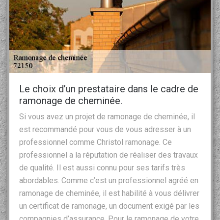
Le choix d’un prestataire dans le cadre de
ramonage de cheminée.
Si vous avez un projet de ramonage de cheminée, il
est recommandé pour vous de vous adresser à un
professionnel comme Christol ramonage. Ce
professionnel a la réputation de réaliser des travaux
de qualité. Il est aussi connu pour ses tarifs très
abordables. Comme c’est un professionnel agréé en
ramonage de cheminée, il est habilité à vous délivrer
un certificat de ramonage, un document exigé par les
compagnies d’assurance. Pour le ramonage de votre