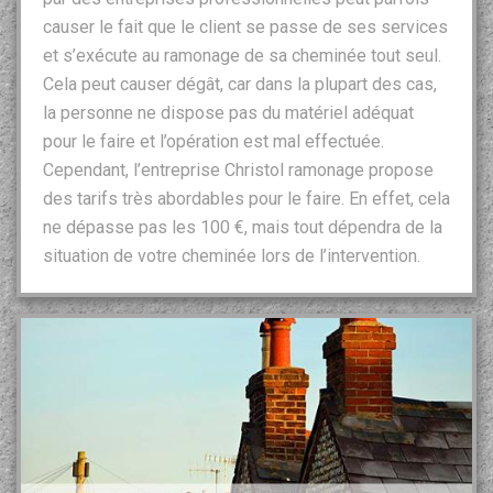
causer le fait que le client se passe de ses services
et s’exécute au ramonage de sa cheminée tout seul.
Cela peut causer dégât, car dans la plupart des cas,
la personne ne dispose pas du matériel adéquat
pour le faire et l’opération est mal effectuée.
Cependant, l’entreprise Christol ramonage propose
des tarifs très abordables pour le faire. En effet, cela
ne dépasse pas les 100 €, mais tout dépendra de la
situation de votre cheminée lors de l’intervention.