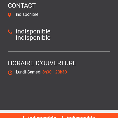
CONTACT
indisponible
indisponible
indisponible
HORAIRE D'OUVERTURE
Lundi-Samedi
8h30 - 20h30
©2018 Tout droit réservé -
Mentions légales
indisponible
indisponible