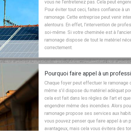
vous ne l’entretenez pas. Cela peut engen
Pour éviter tout ceci, faites confiance à 
ramonage. Cette entreprise peut venir inte
alentours. En effet, l’intervention de profe
soi-même. Si votre cheminée est à l’ancie
ramonage dispose de tout le matériel néce
correctement.
Pourquoi faire appel à un profes
Chaque foyer peut effectuer le ramonage d
même s’il dispose du matériel adéquat pour
cela est fait dans les règles de l’art et qu
engendrer même des incendies. Alors pour 
ramonage propose ses services aux habit
vous pouvez penser que faire appel à un pr
avantageux, mais cela vous évitera des to