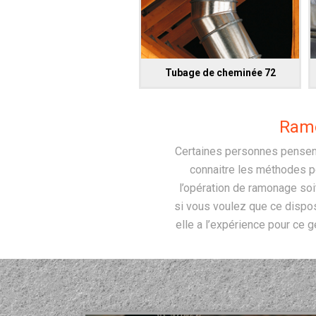
Tubage de cheminée 72
Ramo
Certaines personnes pensent
connaitre les méthodes po
l’opération de ramonage soi
si vous voulez que ce disposi
elle a l’expérience pour ce 