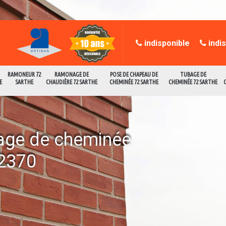
indisponible
indi
RAMONEUR 72
RAMONAGE DE
POSE DE CHAPEAU DE
TUBAGE DE
E
SARTHE
CHAUDIÈRE 72 SARTHE
CHEMINÉE 72 SARTHE
CHEMINÉE 72 SARTHE
age de cheminée
72370