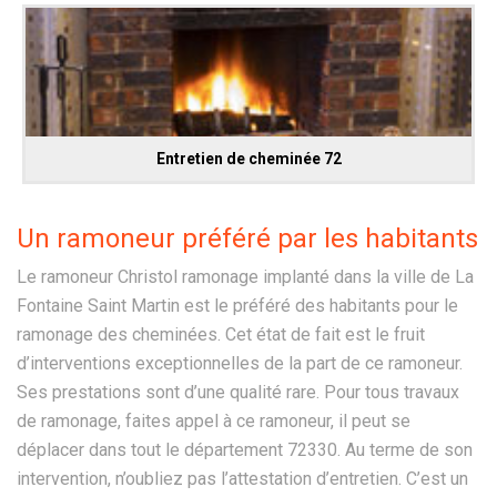
Entretien de cheminée 72
Un ramoneur préféré par les habitants
Le ramoneur Christol ramonage implanté dans la ville de La
Fontaine Saint Martin est le préféré des habitants pour le
ramonage des cheminées. Cet état de fait est le fruit
d’interventions exceptionnelles de la part de ce ramoneur.
Ses prestations sont d’une qualité rare. Pour tous travaux
de ramonage, faites appel à ce ramoneur, il peut se
déplacer dans tout le département 72330. Au terme de son
intervention, n’oubliez pas l’attestation d’entretien. C’est un