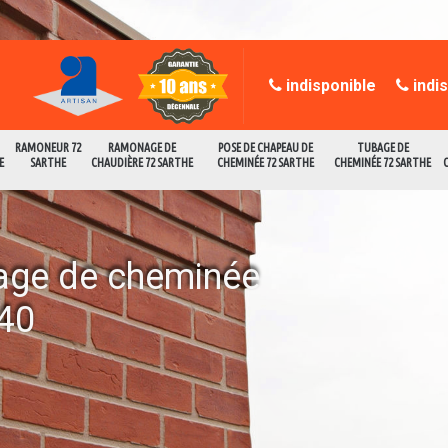
indisponible
indi
RAMONEUR 72
RAMONAGE DE
POSE DE CHAPEAU DE
TUBAGE DE
E
SARTHE
CHAUDIÈRE 72 SARTHE
CHEMINÉE 72 SARTHE
CHEMINÉE 72 SARTHE
age de cheminée
540