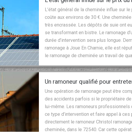
L’état général influe sur le prix
L’état général de la cheminée influe sur 
coûte aux environs de 30 €. Une cheminée 
très encrassée. Les dépôts de suie ont eu
se transformant en bistre. Le ramonage d’u
durée d’intervention sera plus longue. De
ramonage à Joue En Charnie, elle est répu
le ramonage de cheminée un travail de qual
Un ramoneur qualifié pour entret
Une opération de ramonage peut être comp
des accidents parfois si le propriétaire de
lui-même. Les ramoneurs professionnels 
ce type d’intervention et faire appel à ces
directement le ramoneur Christol ramonag
cheminée, dans le 72540. Car cette opératio