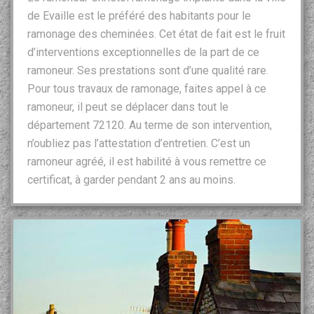
de Evaille est le préféré des habitants pour le
ramonage des cheminées. Cet état de fait est le fruit
d’interventions exceptionnelles de la part de ce
ramoneur. Ses prestations sont d’une qualité rare.
Pour tous travaux de ramonage, faites appel à ce
ramoneur, il peut se déplacer dans tout le
département 72120. Au terme de son intervention,
n’oubliez pas l’attestation d’entretien. C’est un
ramoneur agréé, il est habilité à vous remettre ce
certificat, à garder pendant 2 ans au moins.