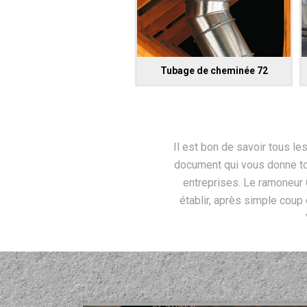
Tubage de cheminée 72
Il est bon de savoir tous le
document qui vous donne tous
entreprises. Le ramoneur
établir, après simple coup 