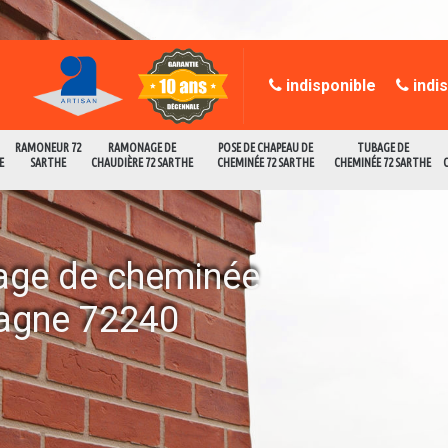
indisponible
indi
RAMONEUR 72
RAMONAGE DE
POSE DE CHAPEAU DE
TUBAGE DE
E
SARTHE
CHAUDIÈRE 72 SARTHE
CHEMINÉE 72 SARTHE
CHEMINÉE 72 SARTHE
age de cheminée
agne 72240