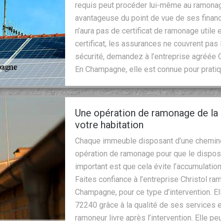
requis peut procéder lui-même au ramonag
avantageuse du point de vue de ses finance
n’aura pas de certificat de ramonage utile 
certificat, les assurances ne couvrent pas 
sécurité, demandez à l’entreprise agréée 
En Champagne, elle est connue pour prati
Une opération de ramonage de la 
votre habitation
Chaque immeuble disposant d’une cheminée
opération de ramonage pour que le disposi
important est que cela évite l’accumulation
Faites confiance à l’entreprise Christol r
Champagne, pour ce type d’intervention. E
72240 grâce à la qualité de ses services et
ramoneur livre après l’intervention. Elle 