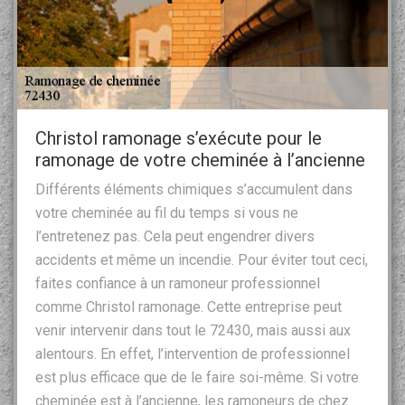
Christol ramonage s’exécute pour le
ramonage de votre cheminée à l’ancienne
Différents éléments chimiques s’accumulent dans
votre cheminée au fil du temps si vous ne
l’entretenez pas. Cela peut engendrer divers
accidents et même un incendie. Pour éviter tout ceci,
faites confiance à un ramoneur professionnel
comme Christol ramonage. Cette entreprise peut
venir intervenir dans tout le 72430, mais aussi aux
alentours. En effet, l’intervention de professionnel
est plus efficace que de le faire soi-même. Si votre
cheminée est à l’ancienne, les ramoneurs de chez