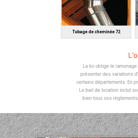
Tubage de cheminée 72
L’
La loi oblige le ramonage
présenter des variations d’
certains départements. En pri
Le bail de location inclut 
bien tous ces règlements, 