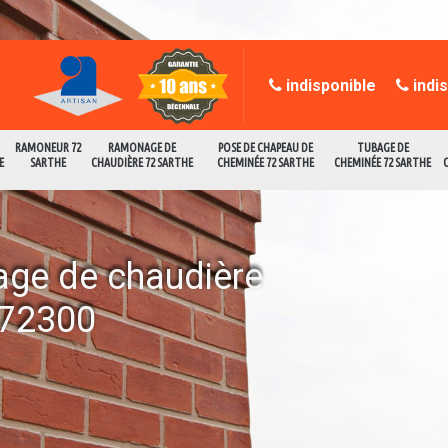
indisponible
indi
RAMONEUR 72
RAMONAGE DE
POSE DE CHAPEAU DE
TUBAGE DE
E
SARTHE
CHAUDIÈRE 72 SARTHE
CHEMINÉE 72 SARTHE
CHEMINÉE 72 SARTHE
age de chaudière
 72300