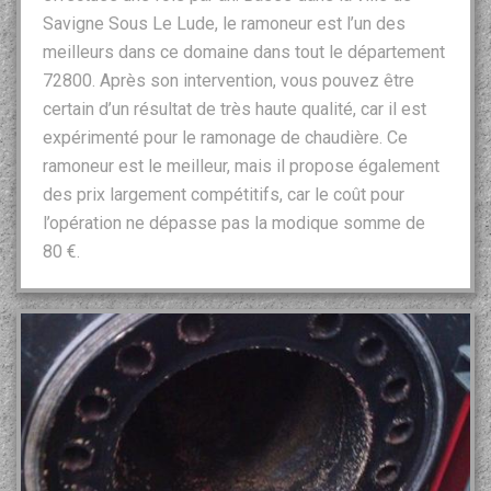
Savigne Sous Le Lude, le ramoneur est l’un des
meilleurs dans ce domaine dans tout le département
72800. Après son intervention, vous pouvez être
certain d’un résultat de très haute qualité, car il est
expérimenté pour le ramonage de chaudière. Ce
ramoneur est le meilleur, mais il propose également
des prix largement compétitifs, car le coût pour
l’opération ne dépasse pas la modique somme de
80 €.