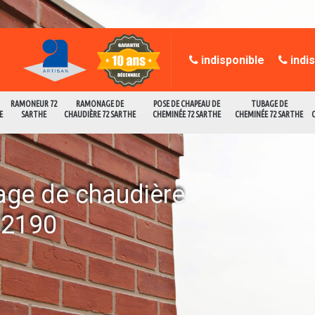
indisponible
indi
RAMONEUR 72
RAMONAGE DE
POSE DE CHAPEAU DE
TUBAGE DE
E
SARTHE
CHAUDIÈRE 72 SARTHE
CHEMINÉE 72 SARTHE
CHEMINÉE 72 SARTHE
age de chaudière
72190