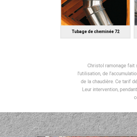
Tubage de cheminée 72
Christol ramonage fait 
l’utilisation, de l’accumulat
de la chaudière. Ce tarif 
Leur intervention, pendant
c