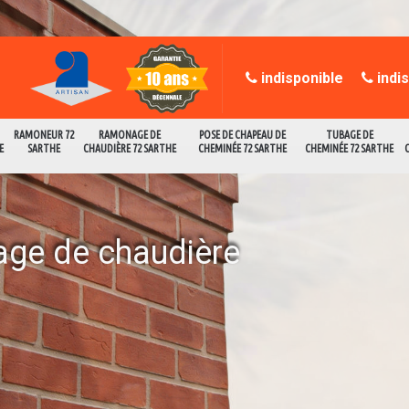
indisponible
indi
RAMONEUR 72
RAMONAGE DE
POSE DE CHAPEAU DE
TUBAGE DE
E
SARTHE
CHAUDIÈRE 72 SARTHE
CHEMINÉE 72 SARTHE
CHEMINÉE 72 SARTHE
age de chaudière