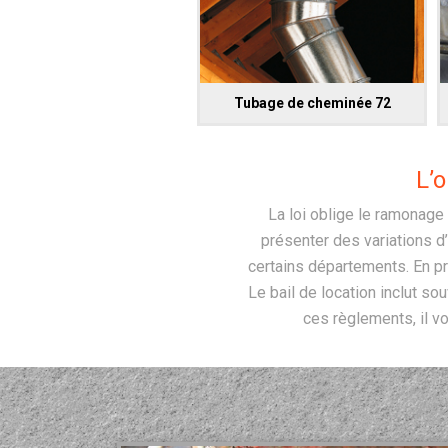
Tubage de cheminée 72
L’
La loi oblige le ramonage
présenter des variations d’
certains départements. En pri
Le bail de location inclut so
ces règlements, il vo