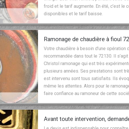
froid et le tarif augmente. En été, c’est le
disponibles et le tarif baisse.
Ramonage de chaudière à fioul 7
Votre chaudière à besoin d’une opération 
recommandée dans tout le 72130. Il s’agit
Christol ramonage qui est très expériment
plusieurs années. Ses prestations sont très
est intervenu sont tous satisfaits. Ils é
même les attentes. Alors pour le ramonage 
faire confiance au ramoneur de cette socié
Avant toute intervention, demand
Le devis est indispensable pour connaître 