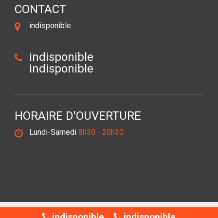
CONTACT
indisponible
indisponible
indisponible
HORAIRE D'OUVERTURE
Lundi-Samedi
8h30 - 20h30
©2018 Tout droit réservé -
Mentions légales
indisponible
indisponible