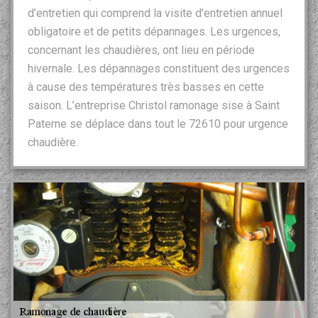
d’entretien qui comprend la visite d’entretien annuel
obligatoire et de petits dépannages. Les urgences,
concernant les chaudières, ont lieu en période
hivernale. Les dépannages constituent des urgences
à cause des températures très basses en cette
saison. L’entreprise Christol ramonage sise à Saint
Paterne se déplace dans tout le 72610 pour urgence
chaudière.