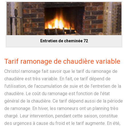
Entretien de cheminée 72
Tarif ramonage de chaudière variable
Christol ramonage fait savoir que le tarif du ramonage de
chaudière est très variable. En fait, ce tarif dépend de
l’utilisation, de l’accumulation de suie et de l’entretien de la
chaudière. Le coût du ramonage est fonction de l’état
général de la chaudière. Ce tarif dépend aussi de la période
de ramonage. En hiver, les ramoneurs ont un planning très
chargé. Leur intervention, pendant cette saison, constitue
des urgences à cause du froid et le tarif augmente. En été,