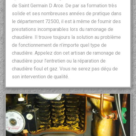
de Saint Germain D Arce. De par sa formation très
solide et ses nombreuses années de pratique dans
le département 72500, il est à même de fournir des
prestations incomparables lors du ramonage de
chaudière. Il trouve toujours la solution au problème
de fonctionnement de n’importe quel type de
chaudière. Appelez don cet artisan de ramonage de
chaudière pour l’entretien ou la réparation de
chaudière fioul et gaz. Vous ne serez pas déçu de
son intervention de qualité.