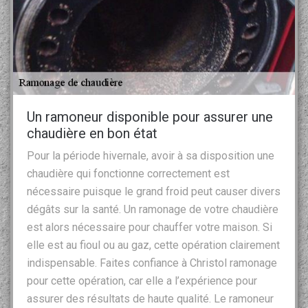
Un ramoneur disponible pour assurer une
chaudière en bon état
Pour la période hivernale, avoir à sa disposition une
chaudière qui fonctionne correctement est
nécessaire puisque le grand froid peut causer divers
dégâts sur la santé. Un ramonage de votre chaudière
est alors nécessaire pour chauffer votre maison. Si
elle est au fioul ou au gaz, cette opération clairement
indispensable. Faites confiance à Christol ramonage
pour cette opération, car elle a l’expérience pour
assurer des résultats de haute qualité. Le ramoneur