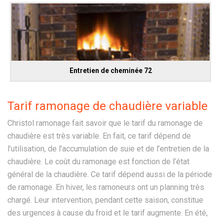
Entretien de cheminée 72
Tarif ramonage de chaudière variable
Christol ramonage fait savoir que le tarif du ramonage de
chaudière est très variable. En fait, ce tarif dépend de
l’utilisation, de l’accumulation de suie et de l’entretien de la
chaudière. Le coût du ramonage est fonction de l’état
général de la chaudière. Ce tarif dépend aussi de la période
de ramonage. En hiver, les ramoneurs ont un planning très
chargé. Leur intervention, pendant cette saison, constitue
des urgences à cause du froid et le tarif augmente. En été,