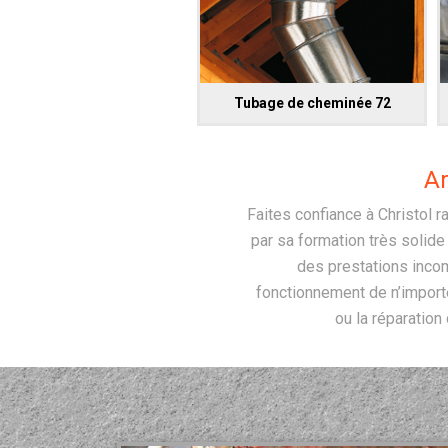
Tubage de cheminée 72
Ar
Faites confiance à Christol 
par sa formation très solid
des prestations incom
fonctionnement de n’importe
ou la réparation