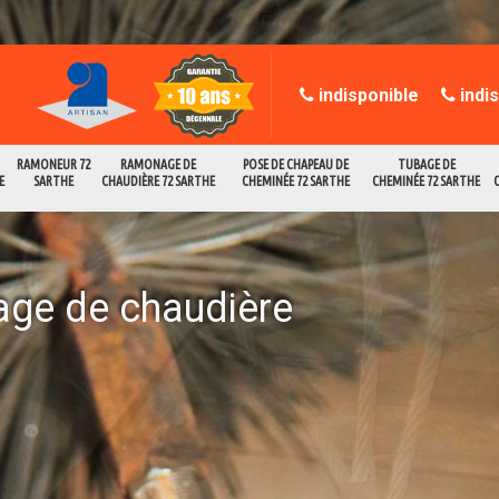
indisponible
indi
RAMONEUR 72
RAMONAGE DE
POSE DE CHAPEAU DE
TUBAGE DE
E
SARTHE
CHAUDIÈRE 72 SARTHE
CHEMINÉE 72 SARTHE
CHEMINÉE 72 SARTHE
age de chaudière