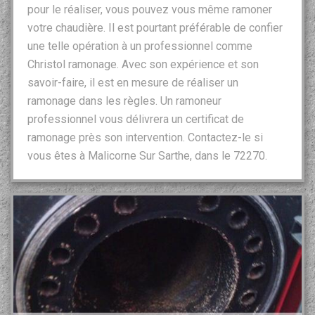
pour le réaliser, vous pouvez vous même ramoner
votre chaudière. Il est pourtant préférable de confier
une telle opération à un professionnel comme
Christol ramonage. Avec son expérience et son
savoir-faire, il est en mesure de réaliser un
ramonage dans les règles. Un ramoneur
professionnel vous délivrera un certificat de
ramonage près son intervention. Contactez-le si
vous êtes à Malicorne Sur Sarthe, dans le 72270.