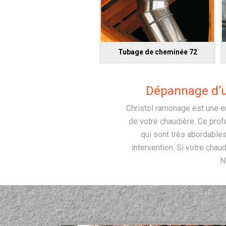
Tubage de cheminée 72
Dépannage d’ur
Christol ramonage est une e
de votre chaudière. Ce profe
qui sont très abordables
intervention. Si votre cha
N