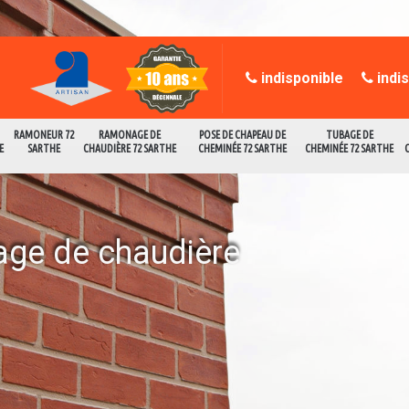
indisponible
indi
RAMONEUR 72
RAMONAGE DE
POSE DE CHAPEAU DE
TUBAGE DE
E
SARTHE
CHAUDIÈRE 72 SARTHE
CHEMINÉE 72 SARTHE
CHEMINÉE 72 SARTHE
age de chaudière