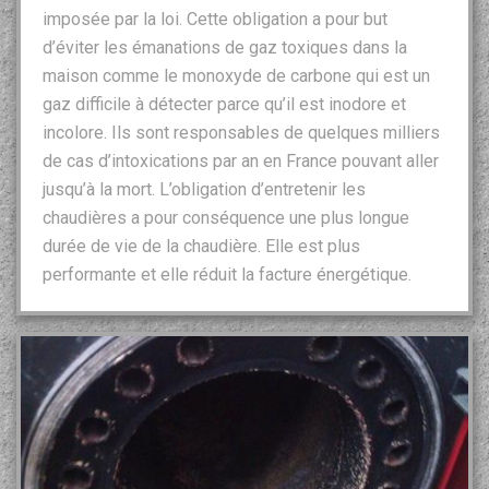
imposée par la loi. Cette obligation a pour but
d’éviter les émanations de gaz toxiques dans la
maison comme le monoxyde de carbone qui est un
gaz difficile à détecter parce qu’il est inodore et
incolore. Ils sont responsables de quelques milliers
de cas d’intoxications par an en France pouvant aller
jusqu’à la mort. L’obligation d’entretenir les
chaudières a pour conséquence une plus longue
durée de vie de la chaudière. Elle est plus
performante et elle réduit la facture énergétique.