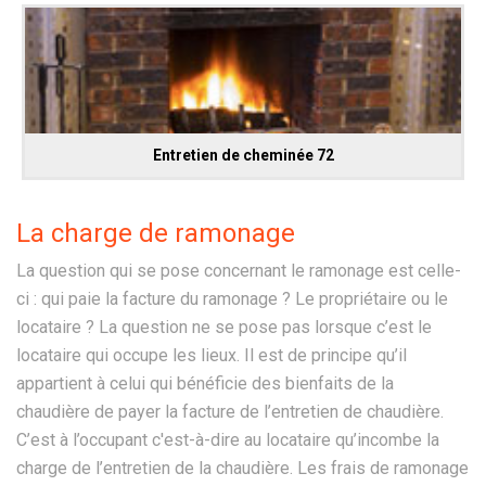
Entretien de cheminée 72
La charge de ramonage
La question qui se pose concernant le ramonage est celle-
ci : qui paie la facture du ramonage ? Le propriétaire ou le
locataire ? La question ne se pose pas lorsque c’est le
locataire qui occupe les lieux. Il est de principe qu’il
appartient à celui qui bénéficie des bienfaits de la
chaudière de payer la facture de l’entretien de chaudière.
C’est à l’occupant c'est-à-dire au locataire qu’incombe la
charge de l’entretien de la chaudière. Les frais de ramonage