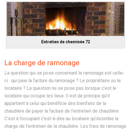
Entretien de cheminée 72
La charge de ramonage
La question qui se pose concernant le ramonage est celle-
ci : qui paie la facture du ramonage ? Le propriétaire ou le
locataire ? La question ne se pose pas lorsque c’est le
locataire qui occupe les lieux. Il est de principe qu’il
appartient à celui qui bénéficie des bienfaits de la
chaudière de payer la facture de l’entretien de chaudière.
C’est à l’occupant c'est-à-dire au locataire qu’incombe la
charge de l’entretien de la chaudière. Les frais de ramonage