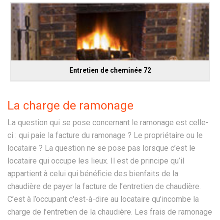
Entretien de cheminée 72
La charge de ramonage
La question qui se pose concernant le ramonage est celle-
ci : qui paie la facture du ramonage ? Le propriétaire ou le
locataire ? La question ne se pose pas lorsque c’est le
locataire qui occupe les lieux. Il est de principe qu’il
appartient à celui qui bénéficie des bienfaits de la
chaudière de payer la facture de l’entretien de chaudière.
C’est à l’occupant c'est-à-dire au locataire qu’incombe la
charge de l’entretien de la chaudière. Les frais de ramonage