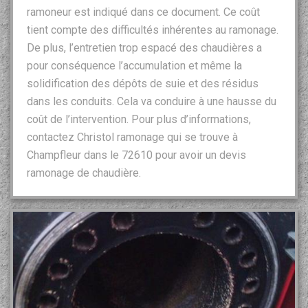
ramoneur est indiqué dans ce document. Ce coût
tient compte des difficultés inhérentes au ramonage.
De plus, l’entretien trop espacé des chaudières a
pour conséquence l’accumulation et même la
solidification des dépôts de suie et des résidus
dans les conduits. Cela va conduire à une hausse du
coût de l’intervention. Pour plus d’informations,
contactez Christol ramonage qui se trouve à
Champfleur dans le 72610 pour avoir un devis
ramonage de chaudière.