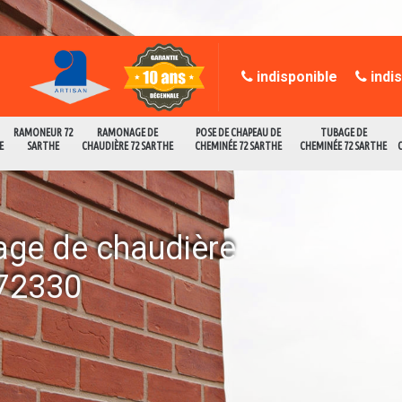
indisponible
indi
RAMONEUR 72
RAMONAGE DE
POSE DE CHAPEAU DE
TUBAGE DE
E
SARTHE
CHAUDIÈRE 72 SARTHE
CHEMINÉE 72 SARTHE
CHEMINÉE 72 SARTHE
age de chaudière
 72330