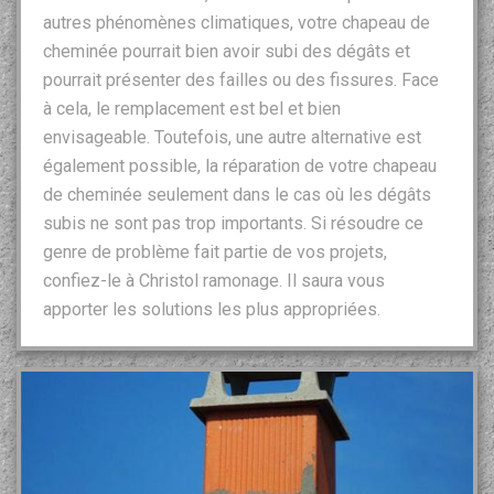
autres phénomènes climatiques, votre chapeau de
cheminée pourrait bien avoir subi des dégâts et
pourrait présenter des failles ou des fissures. Face
à cela, le remplacement est bel et bien
envisageable. Toutefois, une autre alternative est
également possible, la réparation de votre chapeau
de cheminée seulement dans le cas où les dégâts
subis ne sont pas trop importants. Si résoudre ce
genre de problème fait partie de vos projets,
confiez-le à Christol ramonage. Il saura vous
apporter les solutions les plus appropriées.