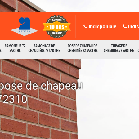
indisponible
indi
RAMONEUR 72
RAMONAGE DE
POSE DE CHAPEAU DE
TUBAGE DE
E
SARTHE
CHAUDIÈRE 72 SARTHE
CHEMINÉE 72 SARTHE
CHEMINÉE 72 SARTHE
a pose de chapeau
72310