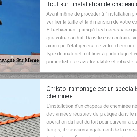
Tout sur l’installation de chapea
Avant même de procéder à l’installation 
vérifier la taille et la dimension de votre c
Effectivement, puisqu’il est nécessaire q
que votre conduit. Dans le cas contraire,
ainsi que l’état général de votre cheminée
type de matériel à utiliser à partir duque
primordial, il devra être stable et robuste
Christol ramonage est un spécial
cheminée
L’installation d’un chapeau de cheminée n
des années réussies de pratique dans le m
opération du haut du toit pour parvenir à p
temps, il s’assurera également de la conse