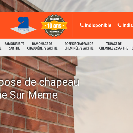
indisponible
indi
RAMONEUR 72
RAMONAGE DE
POSE DE CHAPEAU DE
TUBAGE DE
E
SARTHE
CHAUDIÈRE 72 SARTHE
CHEMINÉE 72 SARTHE
CHEMINÉE 72 SARTHE
a pose de chapeau
ne Sur Meme