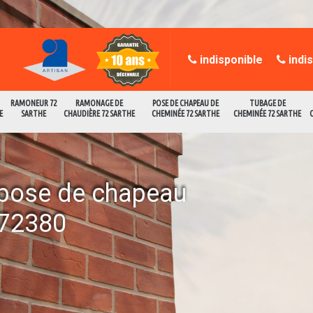
indisponible
indi
RAMONEUR 72
RAMONAGE DE
POSE DE CHAPEAU DE
TUBAGE DE
E
SARTHE
CHAUDIÈRE 72 SARTHE
CHEMINÉE 72 SARTHE
CHEMINÉE 72 SARTHE
a pose de chapeau
 72380