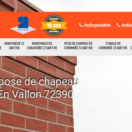
indisponible
indi
RAMONEUR 72
RAMONAGE DE
POSE DE CHAPEAU DE
TUBAGE DE
E
SARTHE
CHAUDIÈRE 72 SARTHE
CHEMINÉE 72 SARTHE
CHEMINÉE 72 SARTHE
a pose de chapeau
En Vallon 72390