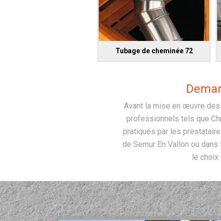
Tubage de cheminée 72
Deman
Avant la mise en œuvre des 
professionnels tels que Chri
pratiqués par les prestatair
de Semur En Vallon ou dans 
le choix